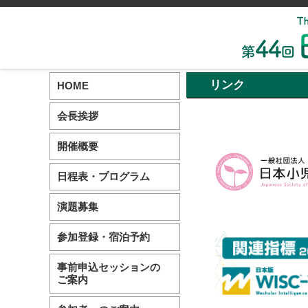
リンク
HOME
会長挨拶
開催概要
日程表・プログラム
演題募集
参加登録・宿泊予約
事前申込セッションの
ご案内